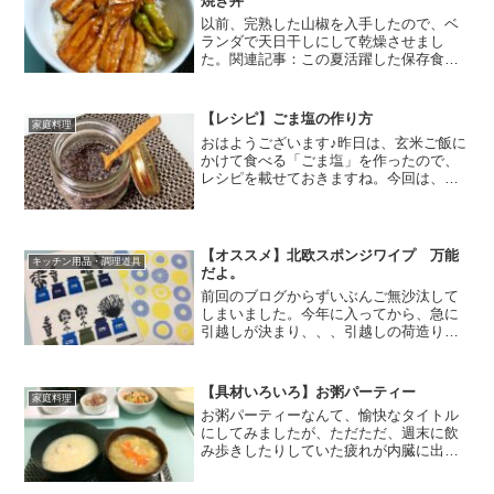
焼き丼
以前、完熟した山椒を入手したので、ベ
ランダで天日干しにして乾燥させまし
た。関連記事：この夏活躍した保存食な
どまとめ山椒は、果皮の部分を使用する
のですが、もともと、こんな風に枝と種
と果皮が一緒についているんですね。な
【レシピ】ごま塩の作り方
家庭料理
ので、ベランダで天日干しに...
おはようございます♪昨日は、玄米ご飯に
かけて食べる「ごま塩」を作ったので、
レシピを載せておきますね。今回は、陰
陽に基づく調理法で、陰陽を調和させた
ごま塩を作ってみましたよ。材料は、黒
ごまと塩だけ。ですが、、、必ず塩は
「自然塩」、ごまは「洗い...
【オススメ】北欧スポンジワイプ 万能
キッチン用品・調理道具
だよ。
前回のブログからずいぶんご無沙汰して
しまいました。今年に入ってから、急に
引越しが決まり、、、引越しの荷造りを
したり、新生活の準備をしたりと、バタ
バタした日が続いておりましたが、よう
やく少し落ち着いたかな。という感じで
【具材いろいろ】お粥パーティー
家庭料理
す。今回、引越しするにあ...
お粥パーティーなんて、愉快なタイトル
にしてみましたが、ただただ、週末に飲
み歩きしたりしていた疲れが内臓に出て
いて、ちょっと内臓を休めてあげないと
いかんな。と思いまして、、、それで、