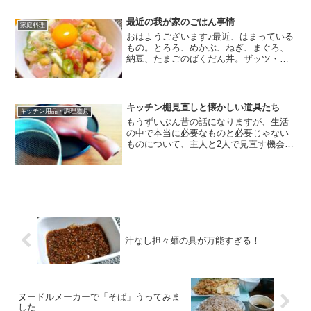
昨日の晩御飯はお粥にしてみました。い
ろいろ具材を用意して、味...
最近の我が家のごはん事情
家庭料理
おはようございます♪最近、はまっている
もの。とろろ、めかぶ、ねぎ、まぐろ、
納豆、たまごのばくだん丼。ザッツ・ネ
バネバパワー!!（笑）白米と玄米を合わせ
たご飯の上に、これをのせて、お醤油を
かけて頂きます。ばくだん丼は好きな具
をご家庭で色々アレ...
キッチン棚見直しと懐かしい道具たち
キッチン用品・調理道具
もうずいぶん昔の話になりますが、生活
の中で本当に必要なものと必要じゃない
ものについて、主人と2人で見直す機会を
持ちまして、その結果、かなり不要なも
のが家の中に溢れかえっていたんだな。
と自分たちの持ち物に対して再確認する
ことができ、とても良い...
汁なし担々麺の具が万能すぎる！
ヌードルメーカーで「そば」うってみま
した