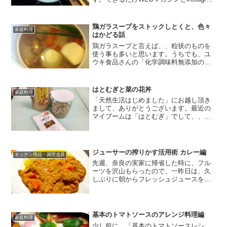
を連動させていこう。というのが今年の
目標でして、、なるべく両方を良いペー
スで更新していけたら良いな←希望で
鶏ガラスープをストックしとくと、色々
家庭料理
す。（苦笑）...
はかどる話
鶏ガラスープと言えば、、粒状のものを
使う事も多いと思います。うちでも、ユ
ウキ食品さんの「化学調味料無添加のガ
ラスープ」を使ったりもしますが、、、
この手の粒状タイプのものだと、既に食
塩や砂糖、香辛料なども含まれているの
はとむぎと菜の花丼
家庭料理
で、例えばカレーに使った...
「天然生活はじめました」にお越し頂き
まして、ありがとうございます。最近の
マイブームは「はとむぎ」でして、、と
いうのも、我が家のバイブル本東城百合
子先生の「家庭でできる 自然療法」の中
で、「肌を美しくする美容法」という項
目がありまして、、肌を...
ジューサーの搾りかす活用術 カレー編
キッチン用品・調理道具
先週、奈良の実家に帰省した時に、フル
ーツを沢山もらったので、一昨日は、久
しぶりに朝からフレッシュジュースを作
って頂いておりました。フルーツジュー
スの材料は、りんご、柑橘系3種です。低
速ジューサーで搾って、、、完成♪何度か
このブログでも登場し...
基本のトマトソースのアレンジ料理編
家庭料理
少し前に、「基本のトマトソースレシ