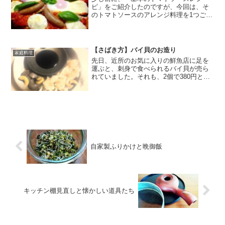
ピ」をご紹介したのですが、今回は、そ
のトマトソースのアレンジ料理を1つご紹
介したいと思います。昨日は、主人が夜
出掛けていなかったので、1人飯でした。
それで、晩御飯をどうしようか。と考え
ていたのですが、、、先...
【さばき方】バイ貝のお造り
家庭料理
先日、近所のお気に入りの鮮魚店に足を
運ぶと、刺身で食べられるバイ貝が売ら
れていました。それも、2個で380円と言
うお買い得商品。早速購入して、お造り
にしてみました。「激安」の文字がまぶ
しいですねｗさて、これをさばいていく
訳ですが、貝をさばく...
自家製ふりかけと晩御飯
キッチン棚見直しと懐かしい道具たち