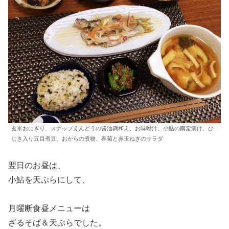
玄米おにぎり、スナップえんどうの醤油麹和え、お味噌汁、小鮎の南蛮漬け、ひ
じき入り五目煮豆、おからの煮物、春菊と赤玉ねぎのサラダ
翌日のお昼は、
小鮎を天ぷらにして、
月曜断食昼メニューは
ざるそば＆天ぷらでした。