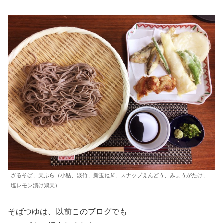
ざるそば、天ぷら（小鮎、淡竹、新玉ねぎ、スナップえんどう、みょうがたけ、
塩レモン漬け鶏天）
そばつゆは、以前このブログでも