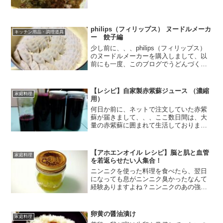
ールーは、食べた後、内臓が疲れるの
で、随分前から買わなくなっていて、、
カレーが食べたくなった時は、あらかじ
めスパイスが調合された、カ...
philips（フィリップス） ヌードルメーカ
キッチン用品・調理道具
ー 餃子編
少し前に、、、philips（フィリップス）
のヌードルメーカーを購入しまして、以
前にも一度、このブログでうどんづくり
の様子をご紹介したのですが、今回
は、、、このphilips（フィリップス）の
ヌードルメーカーで、餃子の皮を作った
【レシピ】自家製赤紫蘇ジュース （濃縮
家庭料理
ので、その様...
用）
何日か前に、ネットで注文していた赤紫
蘇が届きまして、、、ここ数日間は、大
量の赤紫蘇に囲まれて生活しておりまし
た。（笑）というのも、今回注文した赤
紫蘇の量、な、な、なんと、枝付きで
2.7kg！↑上の写真は一部で、枝付きの赤
【アホエンオイル レシピ】脳と肌と血管
家庭料理
紫蘇が入った袋が、全...
を若返らせたい人集合！
ニンニクを使った料理を食べたら、翌日
になっても息がニンニク臭かったなんて
経験ありますよね？ニンニクのあの強い
匂いは、アリシンと言う成分によるもの
ですが、このアリシンを食用油などに溶
かし込むと、アホエンと言う成分が出来
卵黄の醤油漬け
家庭料理
ます。このアホエンと言う...