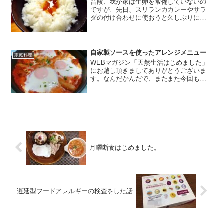
普段、我が家は生卵を常備していないの
ですが、先日、スリランカカレーやサラ
ダの付け合わせに使おうと久しぶりに卵
を購入したので、、、卵があるうちに卵
黄の醤油漬けを作ってみようという話に
なり、昨日の晩から卵黄を漬け込んでい
ました。初めて作るので、...
自家製ソースを使ったアレンジメニュー
家庭料理
WEBマガジン「天然生活はじめました」
にお越し頂きましてありがとうございま
す。なんだかんだで、またまた今回もま
とめ的記事になっています。（笑）夏に
なると必ず作っているトマトソースとバ
ジルソース。今回はこのソースを使った
アレンジ料理をいろいろ...
月曜断食はじめました。
遅延型フードアレルギーの検査をした話