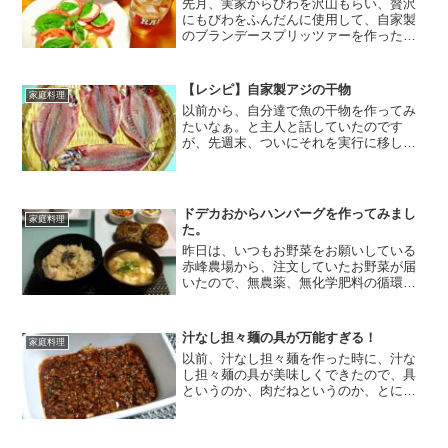
先月、実家からびわを沢山もらい、贅沢
にもびわをふんだんに使用して、自家製
のブランデースプリッツァーを作ったの
ですが、レシピを載せていなかったな
ぁ。と（←今更気づく・・・）ブランデ
ースプリッツァー自体は、もう一瞬にし
【レシピ】自家製アジの干物
家庭料理
て飲み干してしまって、無く...
以前から、自分達で魚の干物を作ってみ
たいなぁ。と主人と話していたのです
が、先週末、ついにそれを実行に移して
みました！近所にあるお氣に入りの鮮魚
店で、新鮮なアジを仕入れまして、私
が、スニーカーを洗って、部屋の掃除を
している間に、主人がアジを干...
ドデカおからハンバーグを作ってみまし
家庭料理
た。
昨日は、いつもお野菜をお願いしている
赤峰農場から、注文していたお野菜が届
いたので、無農薬、無化学肥料の循環農
法で育った、採れたて新鮮なお野菜を使
って、ドデカおからハンバーグを作って
みましたよ。おからハンバーグの中身
汁なし担々麺の具が万能すぎる！
家庭料理
は、鶏もも肉のミンチ、おか...
以前、汁なし担々麺を作った時に、汁な
し担々麺の具が美味しくできたので、具
というのか、肉だねというのか、とにか
く、これ万能な予感。。色々な料理に活
用できるんじゃない？？と思っていたの
ですが、、、関連記事：【ヌードルメー