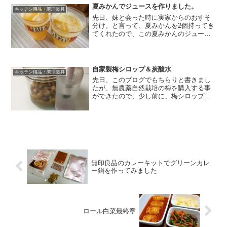
カー】自家製汁なし担々麺...
夏みかんでジュースを作りました。
キッチン用品・調理道具
先日、妹と会った時に実家からのおすそ
分け。と言って、夏みかんを2個持ってき
てくれたので、この夏みかんのジュース
が飲みたいなぁ。と思い、搾ってジュー
スにして頂きました。この夏みかんは、
淡路島の母親の実家で取れたもので、母
親の実家はもともと、び...
自家製梅シロップ＆炭酸水
キッチン用品・調理道具
先日、このブログでもちらりと書きまし
たが、無農薬自然栽培の梅を購入する事
ができたので、少し前に、梅シロップを
漬けました。で、、、氷砂糖が全部溶け
たので、ちょいとどんなものかなー。と
味見がてら、梅シロップを炭酸水で割っ
て飲んでみたら、、、うっ...
無印良品のカレーキットでグリーンカレ
ー鍋を作ってみました
ロール白菜最終章