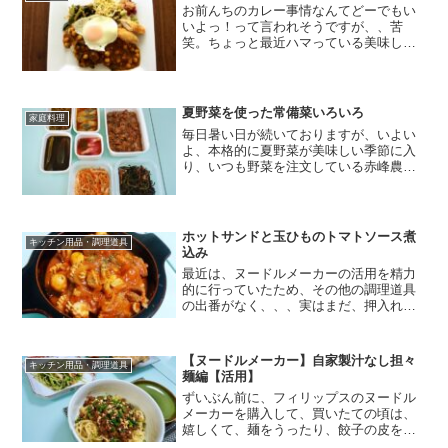
お前んちのカレー事情なんてどーでもい
いよっ！って言われそうですが、、苦
笑。ちょっと最近ハマっている美味しい
家カレーがあるので、是非おすすめした
いんです。笑以前に「スリランカの郷土
料理風多国籍カレー混ぜごはん作ってみ
ました。」でもご紹介した「...
夏野菜を使った常備菜いろいろ
家庭料理
毎日暑い日が続いておりますが、いよい
よ、本格的に夏野菜が美味しい季節に入
り、いつも野菜を注文している赤峰農場
さんからも、無農薬、無化学肥料の循環
農法で育った夏野菜が沢山届きはじめま
した。届くお野菜はいつもその時に収穫
された「旬」のものばかり...
ホットサンドと玉ひものトマトソース煮
キッチン用品・調理道具
込み
最近は、ヌードルメーカーの活用を精力
的に行っていたため、その他の調理道具
の出番がなく、、、実はまだ、押入れに
埋もれている道具がいろいろとあるので
す。汗！そのうちのひとつが、ビタント
ニオのホットサンド＆ワッフルメーカー
【ヌードルメーカー】自家製汁なし担々
キッチン用品・調理道具
なのですが、、こちらは、...
麺編【活用】
ずいぶん前に、フィリップスのヌードル
メーカーを購入して、買いたての頃は、
嬉しくて、麺をうったり、餃子の皮を作
ったりしていたのに、、、最近はめっき