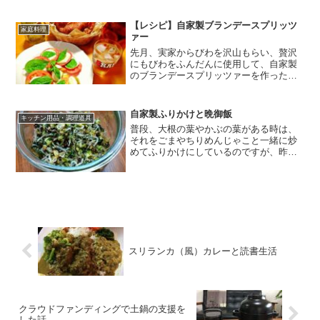
り麺をうつこともしなくなっていたの
で、もっと活用したいと思い、週末は、
【レシピ】自家製ブランデースプリッツ
家庭料理
ヌードルメーカーで作った中...
ァー
先月、実家からびわを沢山もらい、贅沢
にもびわをふんだんに使用して、自家製
のブランデースプリッツァーを作ったの
ですが、レシピを載せていなかったな
ぁ。と（←今更気づく・・・）ブランデ
ースプリッツァー自体は、もう一瞬にし
自家製ふりかけと晩御飯
キッチン用品・調理道具
て飲み干してしまって、無く...
普段、大根の葉やかぶの葉がある時は、
それをごまやちりめんじゃこと一緒に炒
めてふりかけにしているのですが、昨日
は、大根の葉もかぶの葉も家に無かった
ので、べんり菜という葉もの野菜を使っ
て、いつもの要領でふりかけを作ってみ
ました。ふりかけの具材は...
スリランカ（風）カレーと読書生活
クラウドファンディングで土鍋の支援を
した話