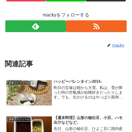
mackyをフォローする
macky
関連記事
ハッピーバレンタイン2014♪
著者プロフィール
昨日の宝塚は朝から大雪。私は、雪が降
った時の空氣感が結構好きだったりしま
す。でも、出かけるのはやっぱり面倒で
すね。（笑）結局、昨日は一日中家にこ
もっていましたが、昨日はバレンタイン
デー。当日まで何も用意していなくて、
今年はどうしようかな。と...
【週末料理】山形の秘伝豆、小豆、ハモ
著者プロフィール
出汁などなど。
先日、山形の秘伝豆、ひよこ豆に国内産