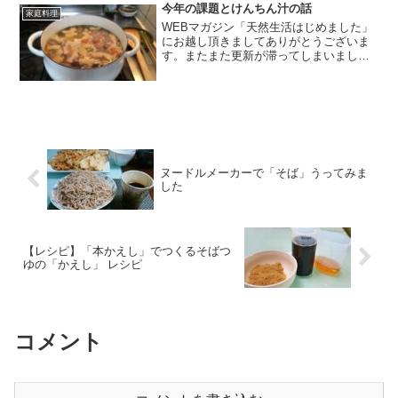
丸々購入して、家でさ...
今年の課題とけんちん汁の話
家庭料理
WEBマガジン「天然生活はじめました」
にお越し頂きましてありがとうございま
す。またまた更新が滞ってしまいまし
て、申し訳ありません。。相変わらず写
真だけは撮りためておりまして、、
時々、インスタグラムの方に簡単な説明
文と共に写真をアップしており...
ヌードルメーカーで「そば」うってみま
した
【レシピ】「本かえし」でつくるそばつ
ゆの「かえし」 レシピ
コメント