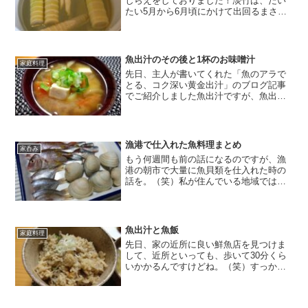
しらえをしておりました！淡竹は、だい
たい5月から6月頃にかけて出回るまさに
旬の食材。ちなみに、ご存じの方もいら
っしゃると思いますが、春先に出回って
いるタケノコは「孟宗竹」というのだそ
うですよ。で、淡竹は、...
魚出汁のその後と1杯のお味噌汁
家庭料理
先日、主人が書いてくれた「魚のアラで
とる、コク深い黄金出汁」のブログ記事
でご紹介しました魚出汁ですが、魚出汁
をとるのに使用した魚の頭と中骨、昆布
はその後どうなったかというと、、、出
汁ガラもちゃんと捨てずにお料理に活用
して、美味しく頂きました...
漁港で仕入れた魚料理まとめ
家呑み
もう何週間も前の話になるのですが、漁
港の朝市で大量に魚貝類を仕入れた時の
話を。（笑）私が住んでいる地域では普
段新鮮な魚を購入するというのが一苦労
でして、、切り身で売られている魚では
なくて、さばかれていない鮮度の良い魚
を買おうと思うと、スーパ...
魚出汁と魚飯
家庭料理
先日、家の近所に良い鮮魚店を見つけま
して、近所といっても、歩いて30分くら
いかかるんですけどね。（笑）すっかり
そこの鮮魚店LOVEになってしまいまし
て、運動がてら歩いて、ほぼ毎日の様に
通ってます！最近は、その鮮魚店で魚を