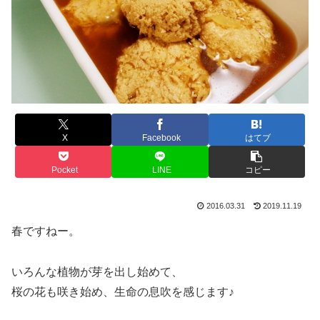
X
Facebook
はてブ
Pocket
LINE
コピー
2016.03.31
2019.11.19
春ですねー。
いろんな植物が芽を出し始めて、
桜の花も咲き始め、生命の息吹を感じます♪