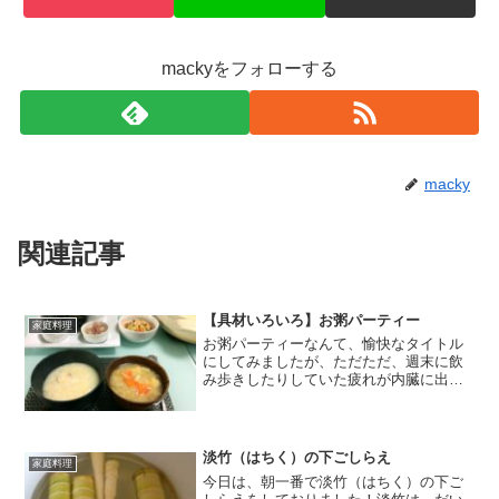
mackyをフォローする
macky
関連記事
【具材いろいろ】お粥パーティー
家庭料理
お粥パーティーなんて、愉快なタイトル
にしてみましたが、ただただ、週末に飲
み歩きしたりしていた疲れが内臓に出て
いて、ちょっと内臓を休めてあげないと
いかんな。と思いまして、、、それで、
昨日の晩御飯はお粥にしてみました。い
ろいろ具材を用意して、味...
淡竹（はちく）の下ごしらえ
家庭料理
今日は、朝一番で淡竹（はちく）の下ご