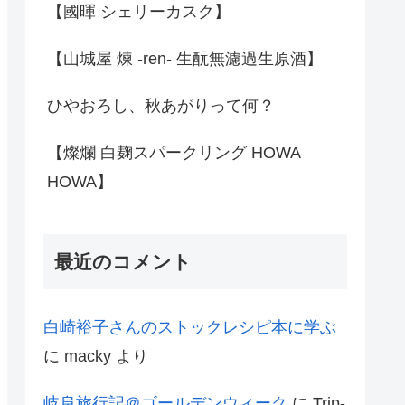
【國暉 シェリーカスク】
【山城屋 煉 -ren- 生酛無濾過生原酒】
ひやおろし、秋あがりって何？
【燦爛 白麹スパークリング HOWA
HOWA】
最近のコメント
白崎裕子さんのストックレシピ本に学ぶ
に
macky
より
岐阜旅行記＠ゴールデンウィーク
に
Trip-