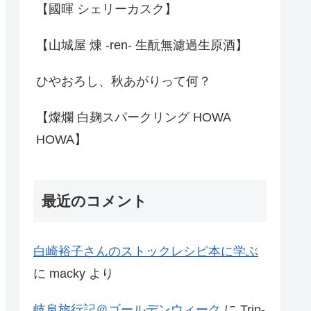
【國暉 シェリーカスク】
【山城屋 煉 -ren- 生酛無濾過生原酒】
ひやおろし、秋あがりって何？
【燦爛 白麹スパークリング HOWA
HOWA】
最近のコメント
白崎裕子さんのストックレシピ本に学ぶ
に
macky
より
岐阜旅行記＠ゴールデンウィーク
に
Trip-